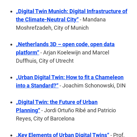
„Digital Twin Munich: Digital Infrastructure of
the Climate-Neutral City“
- Mandana
Moshrefzadeh, City of Munich
„Netherlands 3D – open code, open data
platform“
- Arjan Koelewijn and Marcel
Duffhuis, City of Utrecht
„Urban Digital Twin: How to fit a Chameleon
into a Standard?“
- Joachim Schonowski, DIN
„Digital Twin: the Future of Urban
Planning“
- Jordi Ortuño Ribé and Patricio
Reyes, City of Barcelona
„Key Elements of Urban Digital Twins“
- Prof.