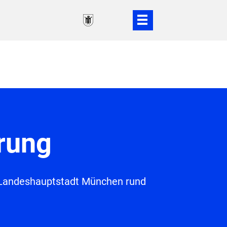
erung
r Landeshauptstadt München rund