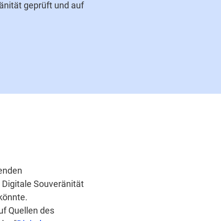
nität geprüft und auf
renden
 Digitale Souveränität
könnte.
uf Quellen des