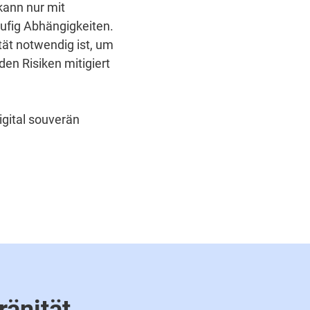
kann nur mit
äufig Abhängigkeiten.
tät notwendig ist, um
en Risiken mitigiert
igital souverän
ränität